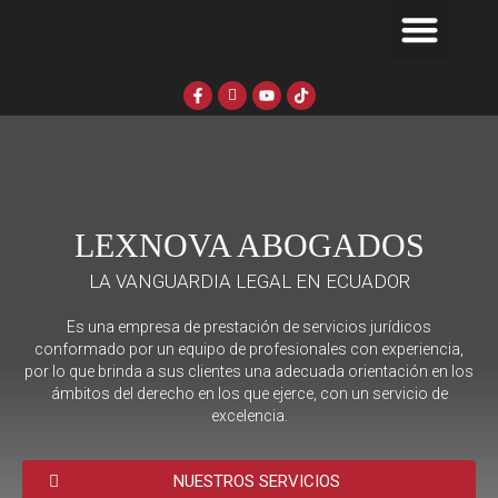
Men
Ir
al
Servicios Legales en Ecuador
Sobre Lexnova Abogados
contenido
F
I
Y
T
a
c
o
i
c
o
u
k
e
n
t
t
b
-
u
o
o
i
b
k
o
n
e
k
s
-
t
f
a
LEXNOVA ABOGADOS
g
r
a
LA VANGUARDIA LEGAL EN ECUADOR
m
-
1
Es una empresa de prestación de servicios jurídicos
conformado por un equipo de profesionales con experiencia,
por lo que brinda a sus clientes una adecuada orientación en los
ámbitos del derecho en los que ejerce, con un servicio de
excelencia.
NUESTROS SERVICIOS