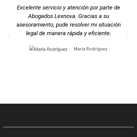
Excelente servicio y atención por parte de
Abogados Lexnova. Gracias a su
asesoramiento, pude resolver mi situación
legal de manera rápida y eficiente.
P
N
r
e
María Rodríguez
e
x
v
t
i
o
u
s